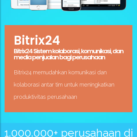
Bitrix24
Bitrix24 Sistem kolaborasi, komunikasi, dan
media penjualan bagi perusahaan
Bitrix24 memudahkan komunikasi dan
kolaborasi antar tim untuk meningkatkan
produktivitas perusahaan
1.000.000+ perusahaan di