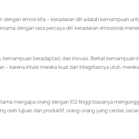
an dengan emosi kita – kesadaran diri adalah kemampuan un
Bersama dengan rasa percaya diri, kesadaran emosional mene
n, kemampuan beradaptasi, dan inovasi. Berkat kemampuan in
 – karena intuisi mereka kuat dan integritasnya utuh, mere
 utama mengapa orang dengan EQ tinggi biasanya mengunggu
rong oleh tujuan dan produktif, orang-orang yang cerdas sec