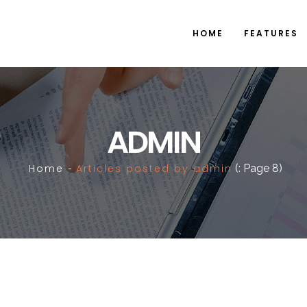
HOME
FEATURES
ADMIN
Home
Articles posted by admin
(: Page 8)
-