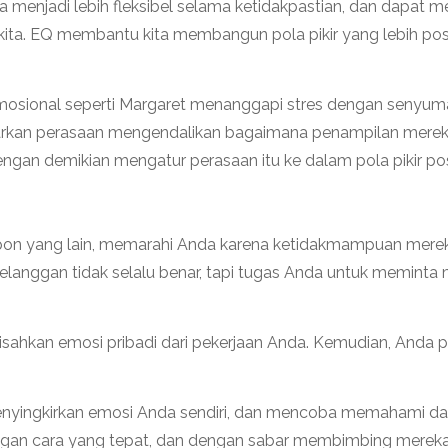
a menjadi lebih fleksibel selama ketidakpastian, dan dapat
si kita. EQ membantu kita membangun pola pikir yang lebih po
osional seperti Margaret menanggapi stres dengan senyuman
iarkan perasaan mengendalikan bagaimana penampilan mere
n demikian mengatur perasaan itu ke dalam pola pikir positif
lepon yang lain, memarahi Anda karena ketidakmampuan mer
langgan tidak selalu benar, tapi tugas Anda untuk meminta
isahkan emosi pribadi dari pekerjaan Anda. Kemudian, Anda 
enyingkirkan emosi Anda sendiri, dan mencoba memahami da
ngan cara yang tepat, dan dengan sabar membimbing merek