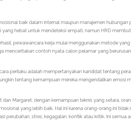
mosional baik dalam internal maupun manajemen hubungan p
i yang hebat untuk mendeteksi empati, namun HRD membutuhk
 berhasil, pewawancara kerja mulai menggunakan metode yang
ga menceritakan contoh nyata calon pelamar yang berurusan 
acara perilaku adalah mempertanyakan kandidat tentang pera
k mungkin tentang kemampuan mereka mengendalikan emosi
tt dan Margaret, dengan kemampuan teknis yang setara, or
mosional yang lebih baik. Hal ini karena orang-orang ini t
erubahan, stres, kegagalan, konflik atau kritik. Ini semua a