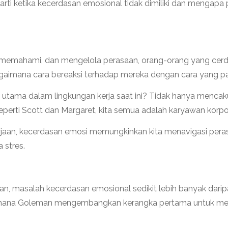
rarti ketika kecerdasan emosional tidak dimiliki dan menga
 memahami, dan mengelola perasaan, orang-orang yang cerd
agaimana cara bereaksi terhadap mereka dengan cara yang pa
ama dalam lingkungan kerja saat ini? Tidak hanya mencakup 
Seperti Scott dan Margaret, kita semua adalah karyawan korp
an, kecerdasan emosi memungkinkan kita menavigasi perasaan
 stres.
n, masalah kecerdasan emosional sedikit lebih banyak darip
di mana Goleman mengembangkan kerangka pertama untuk m