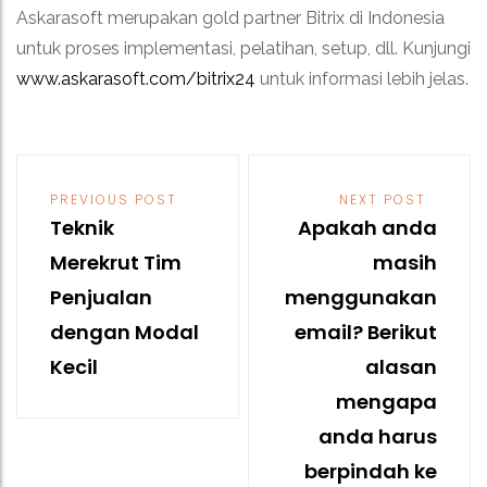
Askarasoft merupakan gold partner Bitrix di Indonesia
untuk proses implementasi, pelatihan, setup, dll. Kunjungi
www.askarasoft.com/bitrix24
untuk informasi lebih jelas.
Post
PREVIOUS POST
NEXT POST
navigation
Teknik
Apakah anda
Merekrut Tim
masih
Penjualan
menggunakan
dengan Modal
email? Berikut
Kecil
alasan
mengapa
anda harus
berpindah ke