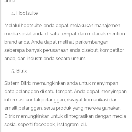
anda.
Hootsuite
Melalui hootsuite, anda dapat melakukan manajemen
media sosial anda di satu tempat dan melacak mention
brand anda. Anda dapat melihat perkembangan
seberapa banyak perusahaan anda disebut, kompetitor
anda, dan industri anda secara umum.
Bitrix
Sistem Bitrix memungkinkan anda untuk menyimpan
data pelanggan di satu tempat. Anda dapat menyimpan
informasi kontak pelanggan, riwayat komunikasi dan
emaill pelanggan, serta produk yang mereka gunakan.
Bitrix memungkinkan untuk diintegrasikan dengan media
sosial seperti facebook, instagram, dll.