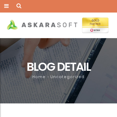
BLOG DETAIL
Home
Uncategorized
-