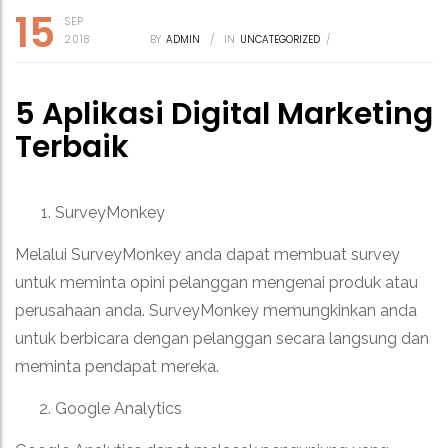
15
SEP
2018
BY
ADMIN
/
IN
UNCATEGORIZED
/
5 Aplikasi Digital Marketing
Terbaik
SurveyMonkey
Melalui SurveyMonkey anda dapat membuat survey
untuk meminta opini pelanggan mengenai produk atau
perusahaan anda. SurveyMonkey memungkinkan anda
untuk berbicara dengan pelanggan secara langsung dan
meminta pendapat mereka.
Google Analytics