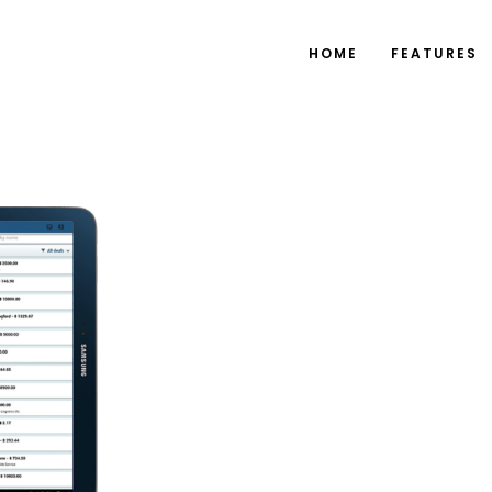
HOME
FEATURES
Bitrix2
Bitrix24 Sistem k
dan media penju