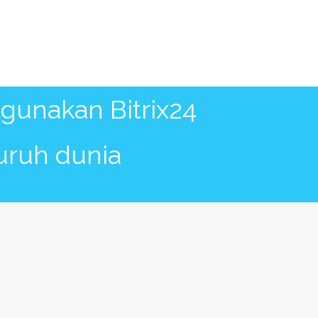
nikasi dan kolaborasi antar tim
uktivitas perusahaan
gunakan Bitrix24
uruh dunia