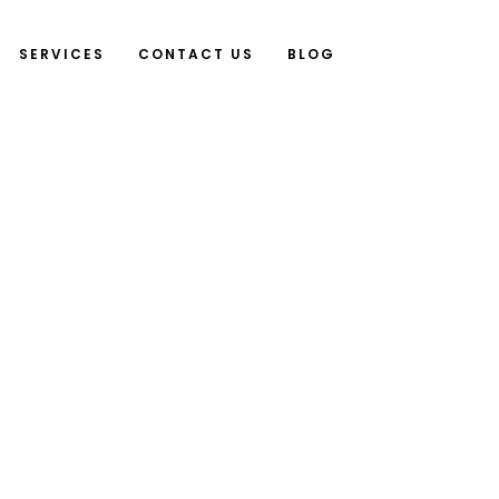
SERVICES
CONTACT US
BLOG
4
olaborasi, komunikasi,
alan bagi perusahaan