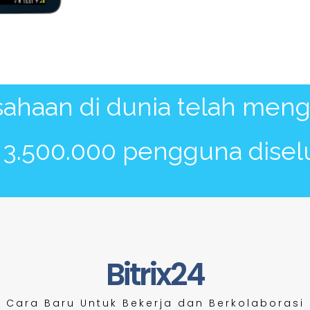
Bitrix24 memudahkan komu
untuk meningkatkan prod
sahaan di dunia telah meng
i 3.500.000 pengguna disel
Bitrix24
Cara Baru Untuk Bekerja dan Berkolaborasi