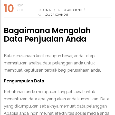
10
NOV
2018
BY
ADMIN
/
IN
UNCATEGORIZED
/
LEAVE A COMMENT
Bagaimana Mengolah
Data Penjualan Anda
Baik perusahaan kecil maupun besar, anda tetap
memerlukan analisa data pelanggan anda untuk
membuat keputusan terbaik bagi perusahaan anda.
Pengumpulan Data
Kebutuhan anda merupakan langkah awal untuk
menentukan data apa yang akan anda kumpulkan. Data
yang dikumpulkan sebaiknya memuat data pelanggan.
Apabila anda ingin melihat efektivitas sosial media anda